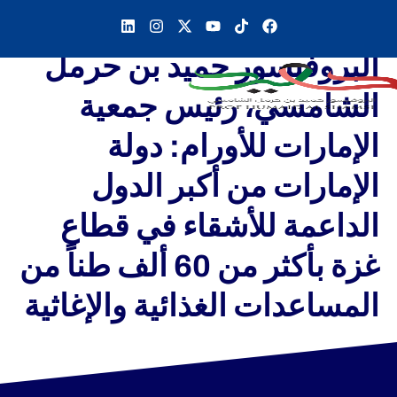
‏البروفيسور حميد بن حرمل
الشامسي، رئيس ⁧‫جمعية
الإمارات للأورام‬⁩: دولة
⁧‫الإمارات‬⁩ من أكبر الدول
الداعمة للأشقاء في قطاع
⁧‫غزة‬⁩ بأكثر من 60 ألف طناً من
المساعدات الغذائية والإغاثية